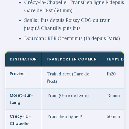
Crécy-la-Chapelle : Transilien ligne P depuis
Gare de l’Est (50 min)
Senlis : Bus depuis Roissy CDG ou train
jusqu’à Chantilly puis bus
Dourdan : RER C terminus (1h depuis Paris)
DESTINATION
TRANSPORT EN COMMUN
TEMPS DEP
Provins
Train direct (Gare de
1h20
l’Est)
Moret-sur-
Train (Gare de Lyon)
45 min
Loing
Crécy-la-
Transilien ligne P
50 min
Chapelle