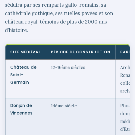
séduira par ses remparts gallo-romains, sa
cathédrale gothique, ses ruelles pavées et son
château royal, témoins de plus de 2000 ans
d’histoire.
SITE MÉDIÉVAL
PÉRIODE DE CONSTRUCTION
PARTI
Château de
12-16ème siècles
Archit
Saint-
Renais
Germain
collec
archéo
Donjon de
14ème siècle
Plus h
Vincennes
donjon
médiév
d’Euro