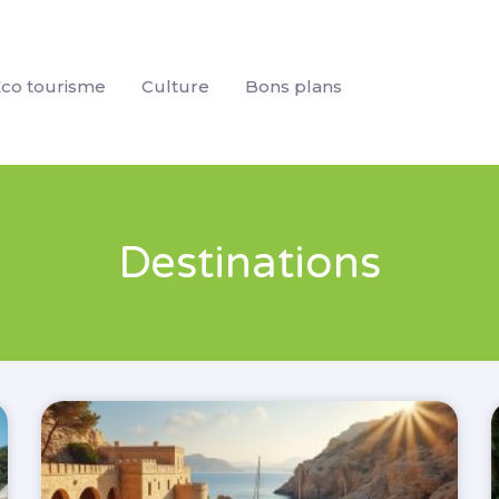
co tourisme
Culture
Bons plans
Destinations
Page
Page
Page
Page