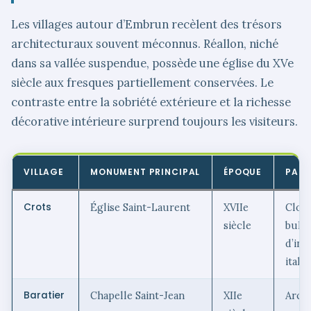
Les villages autour d’Embrun recèlent des trésors
architecturaux souvent méconnus. Réallon, niché
dans sa vallée suspendue, possède une église du XVe
siècle aux fresques partiellement conservées. Le
contraste entre la sobriété extérieure et la richesse
décorative intérieure surprend toujours les visiteurs.
VILLAGE
MONUMENT PRINCIPAL
ÉPOQUE
PART
Crots
Église Saint-Laurent
XVIIe
Cloc
siècle
bulb
d’ins
itali
Baratier
Chapelle Saint-Jean
XIIe
Arch