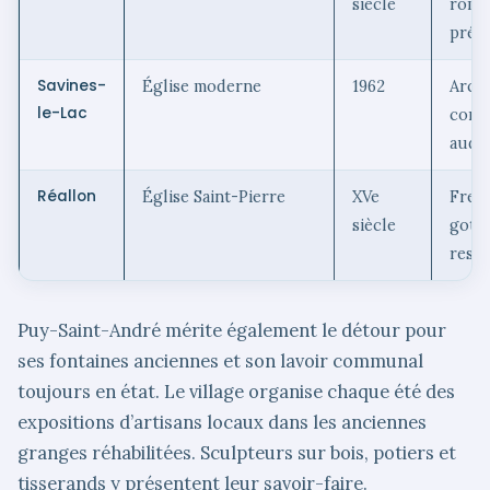
siècle
roma
prés
Savines-
Église moderne
1962
Arch
le-Lac
cont
auda
Réallon
Église Saint-Pierre
XVe
Fres
siècle
goth
rest
Puy-Saint-André mérite également le détour pour
ses fontaines anciennes et son lavoir communal
toujours en état. Le village organise chaque été des
expositions d’artisans locaux dans les anciennes
granges réhabilitées. Sculpteurs sur bois, potiers et
tisserands y présentent leur savoir-faire.