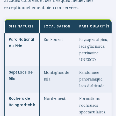
arcades colorées et ses fresques médiévales
exceptionnellement bien conservées.
SITE NATUREL
LOCALISATION
PARTICULARITÉS
Parc National
Sud-ouest
Paysages alpins,
du Pirin
lacs glaciaires,
patrimoine
UNESCO
Sept Lacs de
Montagnes de
Randonnée
Rila
Rila
panoramique,
lacs d’altitude
Rochers de
Nord-ouest
Formations
Belogradtchik
rocheuses
spectaculaires,