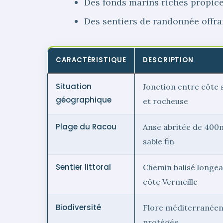
Des fonds marins riches propice
Des sentiers de randonnée offra
CARACTÉRISTIQUE
DESCRIPTION
Situation
Jonction entre côte 
géographique
et rocheuse
Plage du Racou
Anse abritée de 400
sable fin
Sentier littoral
Chemin balisé longea
côte Vermeille
Biodiversité
Flore méditerranée
protégée