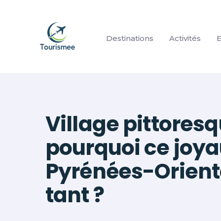
Aller
au
contenu
Destinations
Activités
E
Village pittores
pourquoi ce joya
Pyrénées-Orient
tant ?