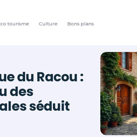
co tourisme
Culture
Bons plans
que du Racou :
u des
ales séduit