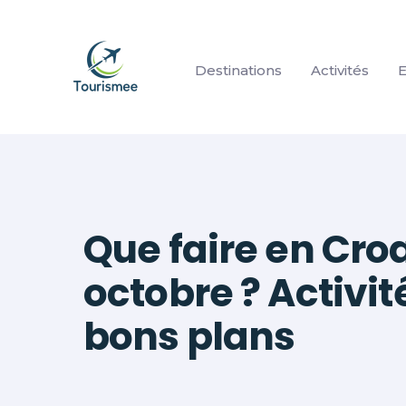
Aller
au
contenu
Destinations
Activités
E
Que faire en Cro
octobre ? Activit
bons plans