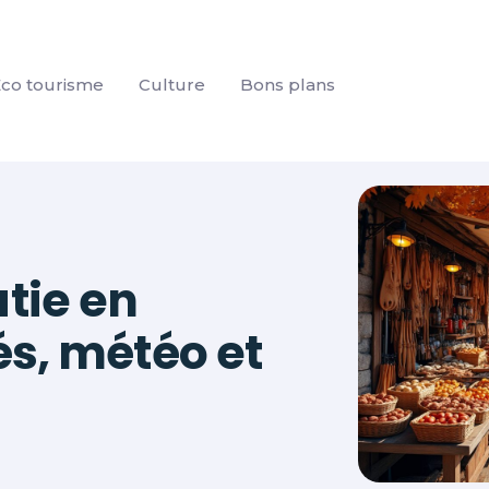
co tourisme
Culture
Bons plans
atie en
és, météo et