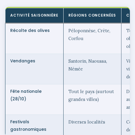
ACTIVITÉ SAISONNIÈRE
RÉGIONS CONCERNÉES
COM
Récolte des olives
Péloponnèse, Crète,
Tou
Corfou
obse
oliv
Vendanges
Santorin, Naoussa,
Visi
Némée
viti
dég
Fête nationale
Tout le pays (surtout
Défi
(28/10)
grandes villes)
aux 
arc
Festivals
Diverses localités
Cons
gastronomiques
de 