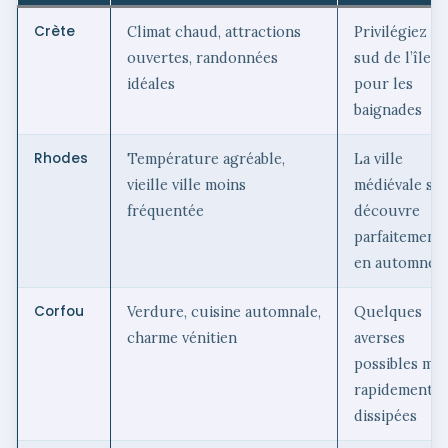
Crète
Climat chaud, attractions
Privilégiez le
ouvertes, randonnées
sud de l’île
idéales
pour les
baignades
Rhodes
Température agréable,
La ville
vieille ville moins
médiévale se
fréquentée
découvre
parfaitement
en automne
Corfou
Verdure, cuisine automnale,
Quelques
charme vénitien
averses
possibles mai
rapidement
dissipées