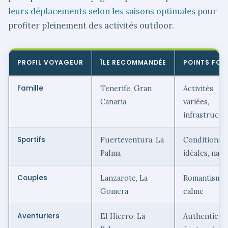
leurs déplacements selon les saisons optimales
pour
profiter pleinement des activités outdoor.
PROFIL VOYAGEUR
ÎLE RECOMMANDÉE
POINTS FOR
Famille
Tenerife, Gran
Activités
Canaria
variées,
infrastructu
Sportifs
Fuerteventura, La
Conditions
Palma
idéales, nat
Couples
Lanzarote, La
Romantisme,
Gomera
calme
Aventuriers
El Hierro, La
Authenticité