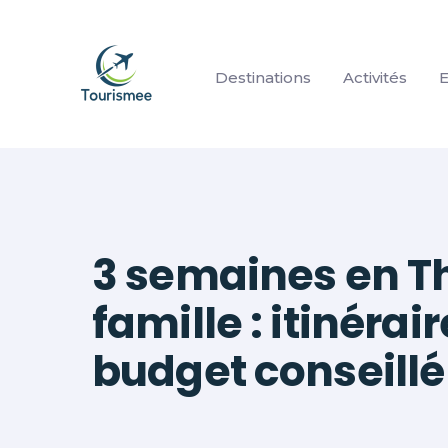
Aller
au
contenu
Destinations
Activités
E
3 semaines en T
famille : itinérai
budget conseillé