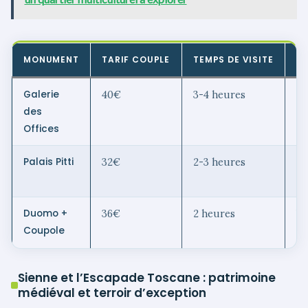
MONUMENT
TARIF COUPLE
TEMPS DE VISITE
C
Galerie
40€
3-4 heures
Ré
des
Offices
Palais Pitti
32€
2-3 heures
Ja
co
Duomo +
36€
2 heures
Vu
Coupole
im
Sienne et l’Escapade Toscane : patrimoine
médiéval et terroir d’exception