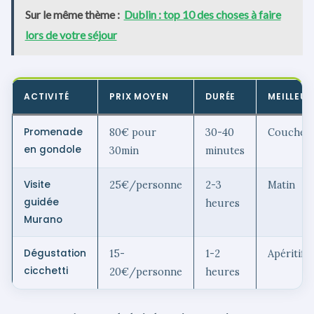
Sur le même thème :
Dublin : top 10 des choses à faire
lors de votre séjour
ACTIVITÉ
PRIX MOYEN
DURÉE
MEILLEUR
Promenade
80€ pour
30-40
Coucher d
en gondole
30min
minutes
Visite
25€/personne
2-3
Matin
guidée
heures
Murano
Dégustation
15-
1-2
Apéritif
cicchetti
20€/personne
heures