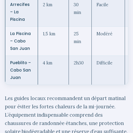
Arrecifes
2 km
30
Facile
B
– La
min
Piscina
La Piscina
1,5 km
25
Modéré
P
– Cabo
min
m
San Juan
Pueblito –
4 km
2h30
Difficile
S
Cabo San
a
Juan
Les guides locaux recommandent un départ matinal
pour éviter les fortes chaleurs de la mi-journée.
L’équipement indispensable comprend des
chaussures de randonnée étanches, une protection
solaire biodégradable et une réserve d’eau suffisante.