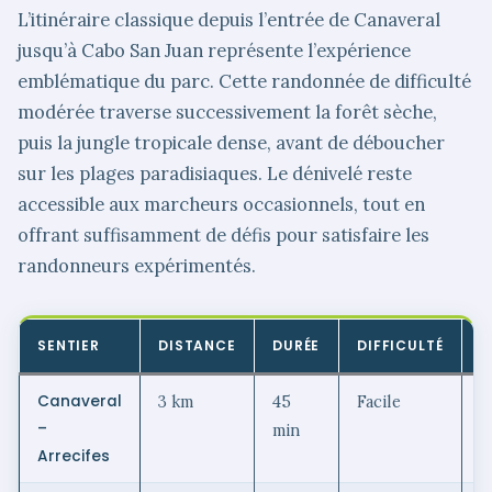
L’itinéraire classique depuis l’entrée de Canaveral
jusqu’à Cabo San Juan représente l’expérience
emblématique du parc. Cette randonnée de difficulté
modérée traverse successivement la forêt sèche,
puis la jungle tropicale dense, avant de déboucher
sur les plages paradisiaques. Le dénivelé reste
accessible aux marcheurs occasionnels, tout en
offrant suffisamment de défis pour satisfaire les
randonneurs expérimentés.
SENTIER
DISTANCE
DURÉE
DIFFICULTÉ
P
Canaveral
3 km
45
Facile
P
–
min
Arrecifes