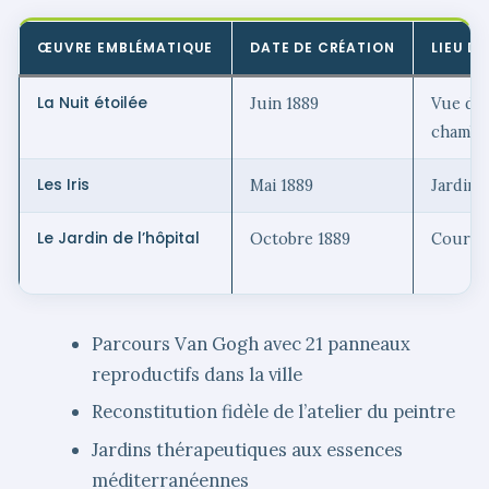
ŒUVRE EMBLÉMATIQUE
DATE DE CRÉATION
LIEU D
La Nuit étoilée
Juin 1889
Vue dep
chambr
Les Iris
Mai 1889
Jardin d
Le Jardin de l’hôpital
Octobre 1889
Cour in
Parcours Van Gogh avec 21 panneaux
reproductifs dans la ville
Reconstitution fidèle de l’atelier du peintre
Jardins thérapeutiques aux essences
méditerranéennes