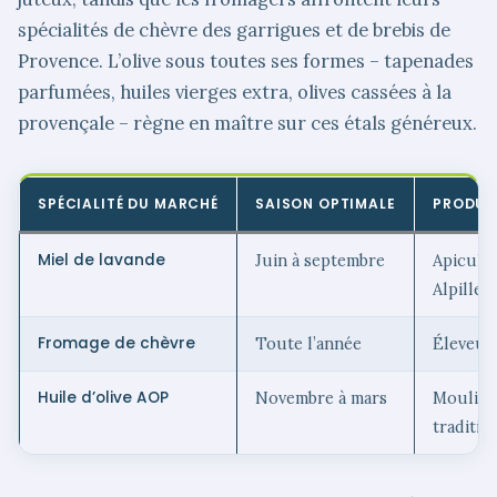
spécialités de chèvre des garrigues et de brebis de
Provence. L’olive sous toutes ses formes – tapenades
parfumées, huiles vierges extra, olives cassées à la
provençale – règne en maître sur ces étals généreux.
SPÉCIALITÉ DU MARCHÉ
SAISON OPTIMALE
PRODUC
Miel de lavande
Juin à septembre
Apicult
Alpilles
Fromage de chèvre
Toute l’année
Éleveur
Huile d’olive AOP
Novembre à mars
Moulini
traditio