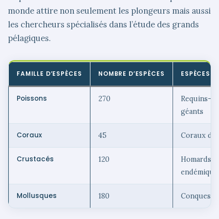
monde attire non seulement les plongeurs mais aussi
les chercheurs spécialisés dans l’étude des grands
pélagiques.
FAMILLE D’ESPÈCES
NOMBRE D’ESPÈCES
ESPÈCES E
Poissons
270
Requins-ma
géants
Coraux
45
Coraux dur
Crustacés
120
Homards, c
endémique
Mollusques
180
Conques, n