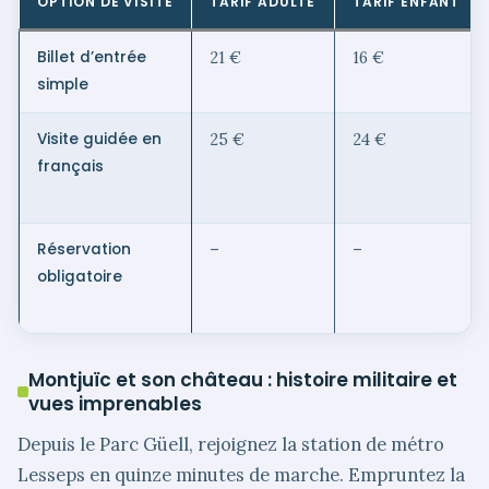
OPTION DE VISITE
TARIF ADULTE
TARIF ENFANT
Billet d’entrée
21 €
16 €
simple
Visite guidée en
25 €
24 €
français
Réservation
–
–
obligatoire
Montjuïc et son château : histoire militaire et
vues imprenables
Depuis le Parc Güell, rejoignez la station de métro
Lesseps en quinze minutes de marche. Empruntez la