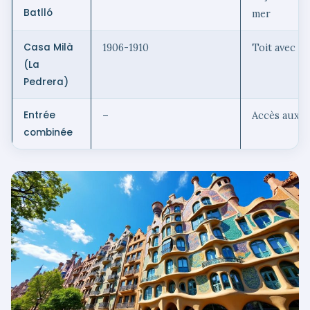
Batlló
mer
Casa Milà
1906-1910
Toit avec c
(La
Pedrera)
Entrée
–
Accès aux d
combinée