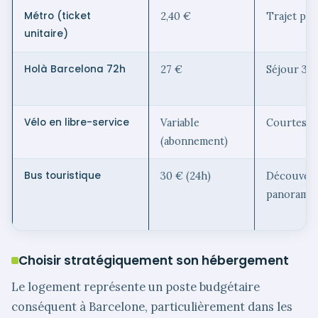
Métro (ticket
2,40 €
Trajet po
unitaire)
Holà Barcelona 72h
27 €
Séjour 3 j
Vélo en libre-service
Variable
Courtes d
(abonnement)
Bus touristique
30 € (24h)
Découver
panorami
Choisir stratégiquement son hébergement
Le logement représente un poste budgétaire
conséquent à Barcelone, particulièrement dans les