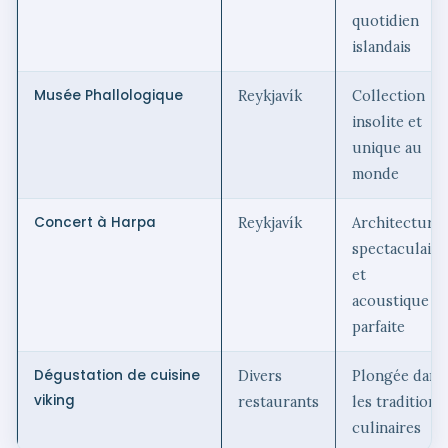
quotidien
islandais
Musée Phallologique
Reykjavík
Collection
insolite et
unique au
monde
Concert à Harpa
Reykjavík
Architecture
spectaculaire
et
acoustique
parfaite
Dégustation de cuisine
Divers
Plongée dans
viking
restaurants
les traditions
culinaires