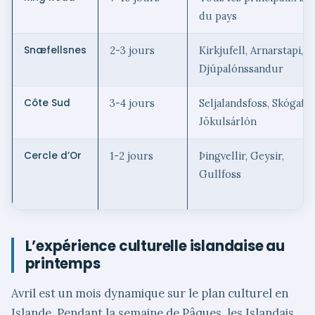
du pays
Snæfellsnes
2-3 jours
Kirkjufell, Arnarstapi,
Djúpalónssandur
Côte Sud
3-4 jours
Seljalandsfoss, Skógafos
Jökulsárlón
Cercle d’Or
1-2 jours
Þingvellir, Geysir,
Gullfoss
L’expérience culturelle islandaise au
printemps
Avril est un mois dynamique sur le plan culturel en
Islande. Pendant la semaine de Pâques, les Islandais