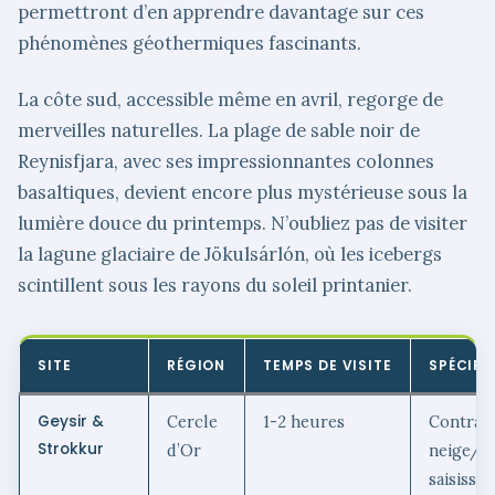
permettront d’en apprendre davantage sur ces
phénomènes géothermiques fascinants.
La côte sud, accessible même en avril, regorge de
merveilles naturelles. La plage de sable noir de
Reynisfjara, avec ses impressionnantes colonnes
basaltiques, devient encore plus mystérieuse sous la
lumière douce du printemps. N’oubliez pas de visiter
la lagune glaciaire de Jökulsárlón, où les icebergs
scintillent sous les rayons du soleil printanier.
SITE
RÉGION
TEMPS DE VISITE
SPÉCIFIC
Geysir &
Cercle
1-2 heures
Contras
Strokkur
d’Or
neige/v
saisissan