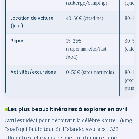
(auberge/camping)
(gues
Location de voiture
40-60€ (citadine)
80-12
(jour)
Repas
15-25€
30-50
(supermarché/fast-
(café/
food)
Activités/excursions
0-50€ (sites naturels)
80-15
(excur
guidée
Les plus beaux itinéraires à explorer en avril
Avril est idéal pour découvrir la célèbre Route 1 (Ring
Road) qui fait le tour de l’Islande. Avec ses 1 332
kilomètres, elle vous permettra d’admirer une