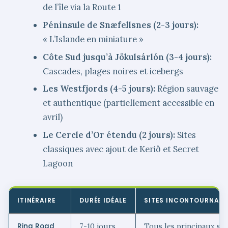
de l’île via la Route 1
Péninsule de Snæfellsnes (2-3 jours):
« L’Islande en miniature »
Côte Sud jusqu’à Jökulsárlón (3-4 jours):
Cascades, plages noires et icebergs
Les Westfjords (4-5 jours):
Région sauvage
et authentique (partiellement accessible en
avril)
Le Cercle d’Or étendu (2 jours):
Sites
classiques avec ajout de Kerið et Secret
Lagoon
ITINÉRAIRE
DURÉE IDÉALE
SITES INCONTOURNABL
Ring Road
7-10 jours
Tous les principaux sit