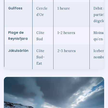
Gullfoss
Cercle
1 heure
Débit ma
d’Or
partiell
dégelée
Plage de
Côte
1-2 heures
Moins f
Reynisfjara
Sud
qu’en ét
Jökulsárlón
Côte
2-3 heures
Icebergs
Sud-
nombre
Est